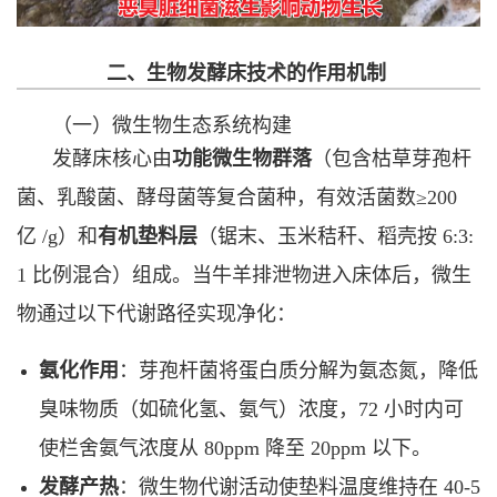
二、生物发酵床技术的作用机制
（一）微生物生态系统构建
发酵床核心由
功能微生物群落
（包含枯草芽孢杆
菌、乳酸菌、酵母菌等复合菌种，有效活菌数≥200
亿 /g）和
有机垫料层
（锯末、玉米秸秆、稻壳按 6:3:
1 比例混合）组成。当牛羊排泄物进入床体后，微生
物通过以下代谢路径实现净化：
氨化作用
：芽孢杆菌将蛋白质分解为氨态氮，降低
臭味物质（如硫化氢、氨气）浓度，72 小时内可
使栏舍氨气浓度从 80ppm 降至 20ppm 以下。
发酵产热
：微生物代谢活动使垫料温度维持在 40-5