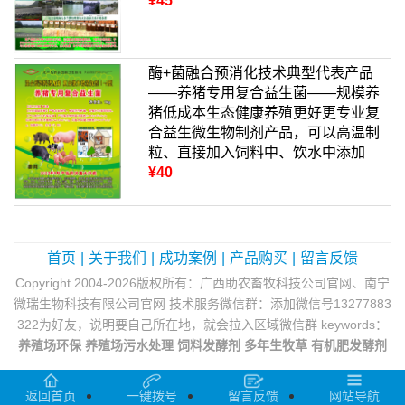
¥45
酶+菌融合预消化技术典型代表产品
——养猪专用复合益生菌——规模养
猪低成本生态健康养殖更好更专业复
合益生微生物制剂产品，可以高温制
粒、直接加入饲料中、饮水中添加
¥40
首页
|
关于我们
|
成功案例
|
产品购买
|
留言反馈
Copyright 2004-2026版权所有：广西助农畜牧科技公司官网、南宁
微瑞生物科技有限公司官网 技术服务微信群：添加微信号13277883
322为好友，说明要自己所在地，就会拉入区域微信群 keywords：
养殖场环保
养殖场污水处理
饲料发酵剂
多年生牧草
有机肥发酵剂
返回首页
一键拨号
留言反馈
网站导航