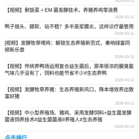
2026-03-11
【视频】剩饭菜 + EM 菌发酵技术，养猪养鸡零浪费
2026-03-11
鸭子摇头、腿软、站不稳？多半是浆膜炎，这样诊疗最管用
2026-03-11
[视频】发酵牧草喂鸡：解锁生态养殖新范式，奏响绿富同
频新乐章
2026-03-11
【视频】传统养鸭场运用复合益生菌后，原来很浓的腥臭氨
气味几乎没有了，饲料也能节省不少#生态养鸭
2026-03-11
【视频】发酵牧草养猪：生态养殖新风口，降本增效养出致
富好猪
2026-03-11
【视频】中小型养殖场、猪鸡、采用发酵饲料+益生菌发酵
菌液饲养技术#益生菌菌液#养殖人#生态养殖
2026-03-10
点击排行