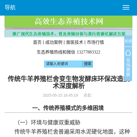
导航
T
o
g
g
l
关闭
e
|
|
|
首页
成功案例
兽医技术
市场行情
n
生态养殖热线和微信
13277883322
a
v
i
g
传统牛羊养殖栏舍变生物发酵床环保改造技
a
术深度解析
t
i
2025-05-15 16:45:19 点击：
o
一、传统养殖模式的多维困境
n
（一）环境与健康双重威胁
传统牛羊养殖栏舍普遍采用水泥硬化地面，这种