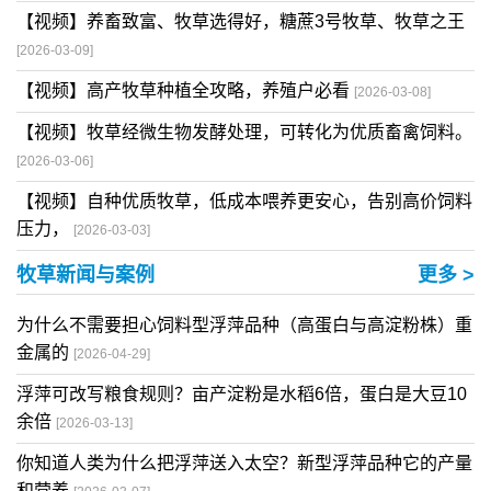
【视频】养畜致富、牧草选得好，糖蔗3号牧草、牧草之王
[2026-03-09]
【视频】高产牧草种植全攻略，养殖户必看
[2026-03-08]
【视频】牧草经微生物发酵处理，可转化为优质畜禽饲料。
[2026-03-06]
【视频】自种优质牧草，低成本喂养更安心，告别高价饲料
压力，
[2026-03-03]
牧草新闻与案例
更多 >
为什么不需要担心饲料型浮萍品种（高蛋白与高淀粉株）重
金属的
[2026-04-29]
浮萍可改写粮食规则？亩产淀粉是水稻6倍，蛋白是大豆10
余倍
[2026-03-13]
你知道人类为什么把浮萍送入太空？新型浮萍品种它的产量
和营养