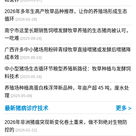
[2026-03-07]
2026年多年生高产牧草品种推荐，让你的养殖场形成生态
循环
[2026-02-28]
南宁市这里长期销售饲喂发酵牧草养殖的生态猪肉被认可，
一吃难
[2025-09-24]
广西许多中小猪场用粉碎青绿牧草直接喂猪或发酵后喂猪降
成本效
[2025-05-24]
中小型猪场生态循环节粮型养殖新路径：牧草种植与发酵饲
料技术
[2025-05-16]
养殖场种植高蛋白株浮萍新品种，年亩产超 45 吨，废水处
理
[2025-05-09]
最新猪病诊疗技术
更多 >
2026年非洲猪瘟突现新变化卷土重来，做不到绝对生物防
控的
[2026-01-22]