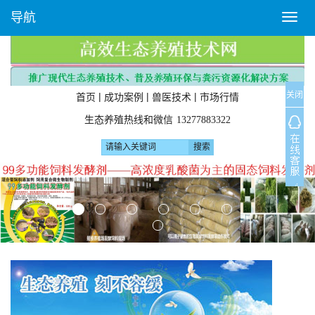
导航
T
o
g
g
l
关闭
e
|
|
|
首页
成功案例
兽医技术
市场行情
n
生态养殖热线和微信
13277883322
a
v
i
P
N
g
r
e
‹
›
a
e
x
t
v
t
i
i
o
o
n
u
s