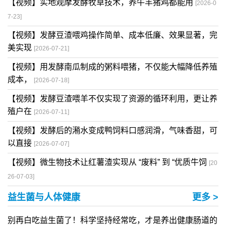
【视频】实地观摩发酵牧草技术，养牛羊猪鸡都能用
[2026-0
7-23]
【视频】发酵豆渣喂鸡操作简单、成本低廉、效果显著，完
美实现
[2026-07-21]
【视频】用发酵南瓜制成的粥料喂猪，不仅能大幅降低养殖
成本，
[2026-07-18]
【视频】发酵豆渣喂羊不仅实现了资源的循环利用，更让养
殖户在
[2026-07-11]
【视频】发酵后的潲水变成鸭饲料口感润滑，气味香甜，可
以直接
[2026-07-07]
【视频】微生物技术让红薯渣实现从 “废料” 到 “优质牛饲
[20
26-07-03]
益生菌与人体健康
更多 >
别再白吃益生菌了！科学坚持经常吃，才是养出健康肠道的