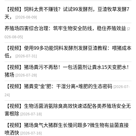
【视频】饲料太贵不赚钱？试试99发酵剂，豆渣牧草发酵7
天，
[2026-08-09]
养殖场四害综合治理：筑牢生物安全防线，稳住养殖效益
[2
026-08-05]
【视频】使用99多功能饲料发酵剂发酵豆渣教程：喂猪成本
低，
[2026-07-31]
【视频】猪场粪污不再愁！一包活菌剂让粪水15天变肥水！
猪场
[2026-07-28]
【视频】猪粪变“金”肥：干湿分离+堆肥的生态密码
[2026-07-
24]
【视频】生物活菌消氨除臭高效快速适配各类养殖场安全无
害根除
[2026-07-18]
【视频】猪场臭气大猪群生长慢问题多?微生物有益菌直接
喷洒快
[2026-07-16]