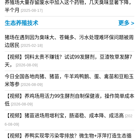
养殖场大量存留废水中加入这个药物，几天臭味显著下降，
半个月
[2025-08-17]
生态养殖技术
更多 >
猪场在遇到因为臭味大、苍蝇多、污水处理难环保问题被周
边居民
[2025-02-18]
【视频】饲料太贵不赚钱？试试99发酵剂，豆渣牧草发酵7
天，
[2026-08-09]
今日全国各地肉猪、猪苗，牛羊鸡鸭鹅、蛋、禽苗和豆粕玉
米等参
[2026-08-09]
【视频】养鸡场用活力99生酵剂自制保健液，操作简单成本
低
[2026-08-09]
【视频】猪苗进场用增利宝，肠道稳、成本降、成活高
[202
6-08-09]
【视频】养鸭实现零污染零排放？微生物+浮萍打造生态循