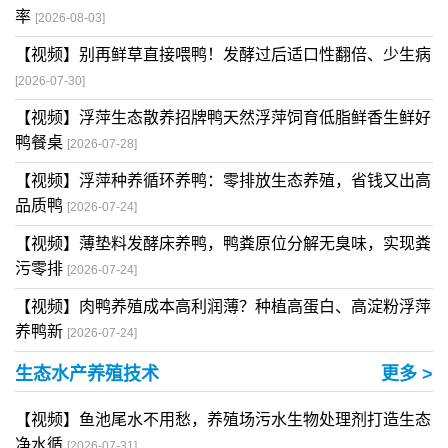
率
[2026-08-03]
【视频】别再鲜草直接喂鸭！发酵过后适口性翻倍、少生病
[2026-07-30]
【视频】浮萍生态散养招牌鸭天然浮萍饲育低脂鲜香生鲜好
鸭餐桌
[2026-07-28]
【视频】浮萍种养循环养鸭：零排放生态养殖，省钱又出高
品质鸭
[2026-07-24]
【视频】薄垫料发酵床养鸭，鸭粪原位分解无臭味，实现粪
污零排
[2026-07-24]
【视频】肉鸭养殖成本高利润薄？种植高蛋白、高淀粉浮萍
养鸭新
[2026-07-24]
生态水产养殖技术
更多 >
【视频】鱼池尾水不用愁，养殖场污水生物处理剂打造生态
净水循
[2026-07-31]