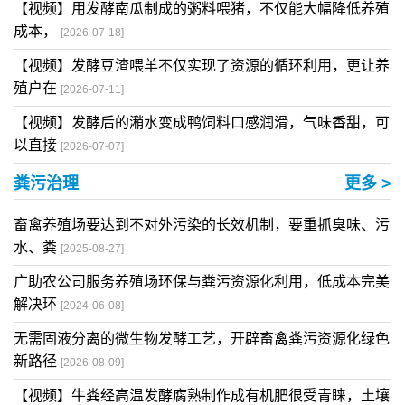
【视频】用发酵南瓜制成的粥料喂猪，不仅能大幅降低养殖
成本，
[2026-07-18]
【视频】发酵豆渣喂羊不仅实现了资源的循环利用，更让养
殖户在
[2026-07-11]
【视频】发酵后的潲水变成鸭饲料口感润滑，气味香甜，可
以直接
[2026-07-07]
粪污治理
更多 >
畜禽养殖场要达到不对外污染的长效机制，要重抓臭味、污
水、粪
[2025-08-27]
广助农公司服务养殖场环保与粪污资源化利用，低成本完美
解决环
[2024-06-08]
无需固液分离的微生物发酵工艺，开辟畜禽粪污资源化绿色
新路径
[2026-08-09]
【视频】牛粪经高温发酵腐熟制作成有机肥很受青睐，土壤