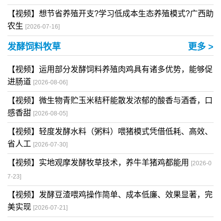
【视频】想节省养殖开支?学习低成本生态养殖模式?广西助
农生
[2026-07-16]
发酵饲料牧草
更多 >
【视频】运用部分发酵饲料养殖肉鸡具有诸多优势，能够促
进肠道
[2026-08-06]
【视频】微生物青贮玉米秸秆能散发浓郁的酸香与酒香，口
感香甜
[2026-08-05]
【视频】轻度发酵水料（粥料）喂猪模式凭借低耗、高效、
省人工
[2026-07-30]
【视频】实地观摩发酵牧草技术，养牛羊猪鸡都能用
[2026-0
7-23]
【视频】发酵豆渣喂鸡操作简单、成本低廉、效果显著，完
美实现
[2026-07-21]