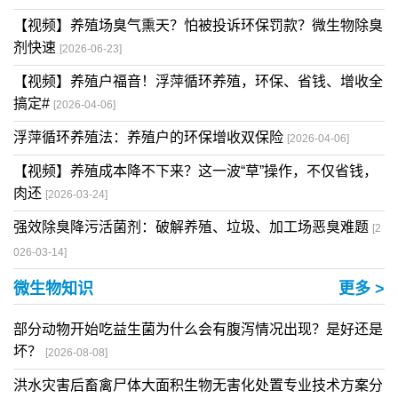
【视频】养殖场臭气熏天？怕被投诉环保罚款？微生物除臭
剂快速
[2026-06-23]
【视频】养殖户福音！浮萍循环养殖，环保、省钱、增收全
搞定#
[2026-04-06]
浮萍循环养殖法：养殖户的环保增收双保险
[2026-04-06]
【视频】养殖成本降不下来？这一波“草”操作，不仅省钱，
肉还
[2026-03-24]
强效除臭降污活菌剂：破解养殖、垃圾、加工场恶臭难题
[2
026-03-14]
微生物知识
更多 >
部分动物开始吃益生菌为什么会有腹泻情况出现？是好还是
坏？
[2026-08-08]
洪水灾害后畜禽尸体大面积生物无害化处置专业技术方案分