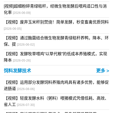
[视频]超细粉碎青绿秸秆，经微生物发酵后喂鸡适口性与消
化率
[2026-06-09]
【视频】废弃玉米秆别焚烧！简单发酵，秒变畜禽优质饲料
[2026-06-05]
【视频】通过酶菌结合微生物发酵青绿秸秆养鸭，降本、环
保、提
[2026-06-02]
【视频】发酵牧草喂鸡“以草代粮”的低成本养殖模式，实现
降本
[2026-05-26]
饲料发酵技术
更多 >
【视频】运用部分发酵饲料养殖肉鸡具有诸多优势，能够促
进肠道
[2026-08-06]
【视频】轻度发酵水料（粥料）喂猪模式凭借低耗、高效、
省人工
[2026-07-30]