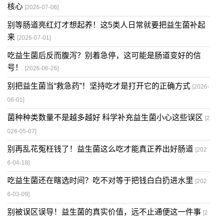
核心
[2026-07-06]
别等肠道亮红灯才想起养！这5类人日常就要把益生菌补起
来
[2026-07-01]
吃益生菌后反而腹泻？别着急停，这可能是肠道变好的信
号！
[2026-06-26]
别把益生菌当“救急药”！坚持吃才是打开它的正确方式
[2026-
06-01]
菌种种类数量不是越多越好 科学补充益生菌小心这些误区
[2
026-05-07]
别再乱花冤枉钱了！益生菌这么吃才能真正养出好肠道
[202
6-04-18]
吃益生菌还在瞎选时间？吃不对等于把钱白白扔进水里
[202
6-03-09]
别被误区误导！益生菌的真实价值，远不止通便这一件事
[2