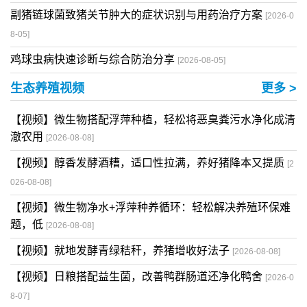
副猪链球菌致猪关节肿大的症状识别与用药治疗方案
[2026-0
8-05]
鸡球虫病快速诊断与综合防治分享
[2026-08-05]
生态养殖视频
更多 >
【视频】微生物搭配浮萍种植，轻松将恶臭粪污水净化成清
澈农用
[2026-08-08]
【视频】醇香发酵酒糟，适口性拉满，养好猪降本又提质
[2
026-08-08]
【视频】微生物净水+浮萍种养循环：轻松解决养殖环保难
题，低
[2026-08-08]
【视频】就地发酵青绿秸秆，养猪增收好法子
[2026-08-08]
【视频】日粮搭配益生菌，改善鸭群肠道还净化鸭舍
[2026-0
8-07]