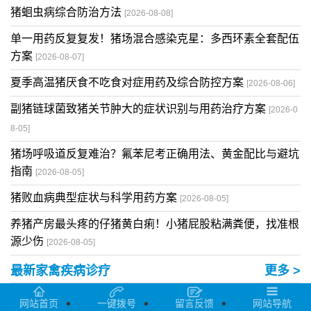
猪蛔虫病综合防治方法
[2026-08-08]
单一用药反复复发！猪场混合感染克星：多西环素全套配伍
方案
[2026-08-07]
夏季高温猪厌食不吃食对症用药及综合防控方案
[2026-08-06]
副猪链球菌致猪关节肿大的症状识别与用药治疗方案
[2026-0
8-05]
猪场呼吸道反复难治？氟苯尼考正确用法、黄金配比与避坑
指南
[2026-08-05]
猪败血病典型症状与科学用药方案
[2026-08-05]
养猪产房最头疼的仔猪黄白痢！小猪屁股粘满粪便，找准根
源少伤
[2026-08-05]
最新家禽疾病诊疗
更多 >
夏季养鸡三大高发疾病需注意
网站首页
一键拨号
留言反馈
网站导航
[2026-08-08]