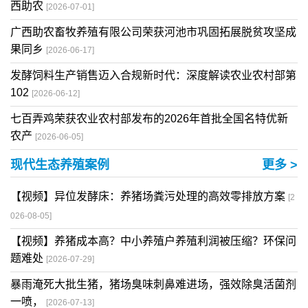
西助农
[2026-07-01]
广西助农畜牧养殖有限公司荣获河池市巩固拓展脱贫攻坚成
果同乡
[2026-06-17]
发酵饲料生产销售迈入合规新时代：深度解读农业农村部第
102
[2026-06-12]
七百弄鸡荣获农业农村部发布的2026年首批全国名特优新
农产
[2026-06-05]
现代生态养殖案例
更多 >
【视频】异位发酵床：养猪场粪污处理的高效零排放方案
[2
026-08-05]
【视频】养猪成本高？中小养殖户养殖利润被压缩？环保问
题难处
[2026-07-29]
暴雨淹死大批生猪，猪场臭味刺鼻难进场，强效除臭活菌剂
一喷，
[2026-07-13]