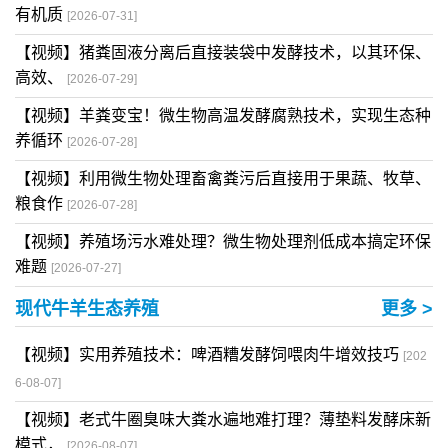
有机质
[2026-07-31]
【视频】猪粪固液分离后直接装袋中发酵技术，以其环保、
高效、
[2026-07-29]
【视频】羊粪变宝！微生物高温发酵腐熟技术，实现生态种
养循环
[2026-07-28]
【视频】利用微生物处理畜禽粪污后直接用于果蔬、牧草、
粮食作
[2026-07-28]
【视频】养殖场污水难处理？微生物处理剂低成本搞定环保
难题
[2026-07-27]
现代牛羊生态养殖
更多 >
【视频】实用养殖技术：啤酒糟发酵饲喂肉牛增效技巧
[202
6-08-07]
【视频】老式牛圈臭味大粪水遍地难打理？薄垫料发酵床新
模式，
[2026-08-07]