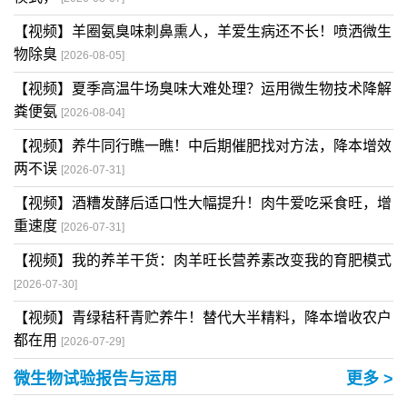
【视频】羊圈氨臭味刺鼻熏人，羊爱生病还不长！喷洒微生
物除臭
[2026-08-05]
【视频】夏季高温牛场臭味大难处理？运用微生物技术降解
粪便氨
[2026-08-04]
【视频】养牛同行瞧一瞧！中后期催肥找对方法，降本增效
两不误
[2026-07-31]
【视频】酒糟发酵后适口性大幅提升！肉牛爱吃采食旺，增
重速度
[2026-07-31]
【视频】我的养羊干货：肉羊旺长营养素改变我的育肥模式
[2026-07-30]
【视频】青绿秸秆青贮养牛！替代大半精料，降本增收农户
都在用
[2026-07-29]
微生物试验报告与运用
更多 >