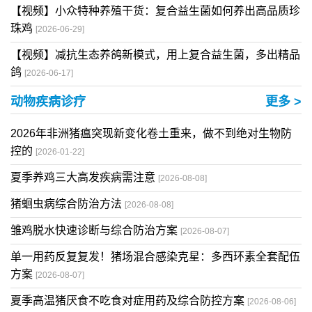
【视频】小众特种养殖干货：复合益生菌如何养出高品质珍
珠鸡
[2026-06-29]
【视频】减抗生态养鸽新模式，用上复合益生菌，多出精品
鸽
[2026-06-17]
动物疾病诊疗
更多 >
2026年非洲猪瘟突现新变化卷土重来，做不到绝对生物防
控的
[2026-01-22]
夏季养鸡三大高发疾病需注意
[2026-08-08]
猪蛔虫病综合防治方法
[2026-08-08]
雏鸡脱水快速诊断与综合防治方案
[2026-08-07]
单一用药反复复发！猪场混合感染克星：多西环素全套配伍
方案
[2026-08-07]
夏季高温猪厌食不吃食对症用药及综合防控方案
[2026-08-06]