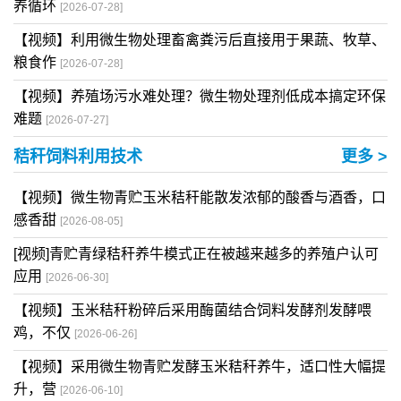
养循环
[2026-07-28]
【视频】利用微生物处理畜禽粪污后直接用于果蔬、牧草、
粮食作
[2026-07-28]
【视频】养殖场污水难处理？微生物处理剂低成本搞定环保
难题
[2026-07-27]
秸秆饲料利用技术
更多 >
【视频】微生物青贮玉米秸秆能散发浓郁的酸香与酒香，口
感香甜
[2026-08-05]
[视频]青贮青绿秸秆养牛模式正在被越来越多的养殖户认可
应用
[2026-06-30]
【视频】玉米秸秆粉碎后采用酶菌结合饲料发酵剂发酵喂
鸡，不仅
[2026-06-26]
【视频】采用微生物青贮发酵玉米秸秆养牛，适口性大幅提
升，营
[2026-06-10]