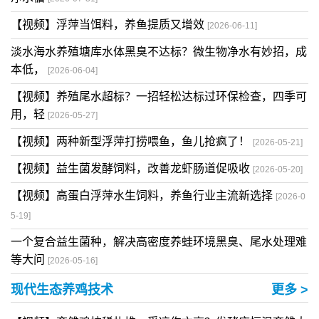
【视频】浮萍当饵料，养鱼提质又增效
[2026-06-11]
淡水海水养殖塘库水体黑臭不达标？微生物净水有妙招，成
本低，
[2026-06-04]
【视频】养殖尾水超标？一招轻松达标过环保检查，四季可
用，轻
[2026-05-27]
【视频】两种新型浮萍打捞喂鱼，鱼儿抢疯了！
[2026-05-21]
【视频】益生菌发酵饲料，改善龙虾肠道促吸收
[2026-05-20]
【视频】高蛋白浮萍水生饲料，养鱼行业主流新选择
[2026-0
5-19]
一个复合益生菌种，解决高密度养蛙环境黑臭、尾水处理难
等大问
[2026-05-16]
现代生态养鸡技术
更多 >