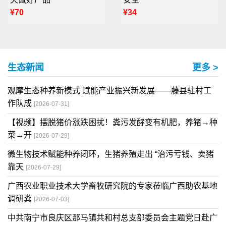
¥70
¥34
生态新闻
更多 >
观摩生态种养新模式 赋能产业振兴新发展——藤县驻村工
作队成
[2026-07-31]
【视频】摆脱猪价涨跌困扰！粪污发酵变有机肥，养猪→种
菜→开
[2026-07-29]
微生物技术赋能种养闭环，生猪养殖走出 “治污亏钱、卖猪
靠天
[2026-07-29]
广西农业职业技术大学畜牧研究院的专家莅临广西助农基地
调研粪
[2026-07-03]
中共南宁市良庆区那马镇共和村总支部委员会主题党日赴广