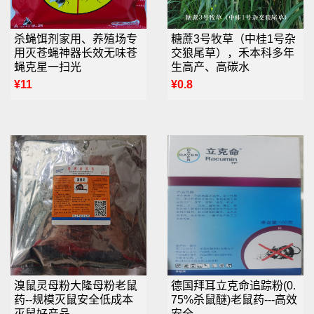
杀蝇饵剂家用、养殖场专
糖蔗3号牧草（中桂1号杂
用灭苍蝇神器长效无味苍
交狼尾草），禾本科多年
蝇克星一扫光
生高产、高碳水
¥11
¥0.8
溴鼠灵母粉大隆母粉老鼠
德国拜耳立克命追踪粉(0.
药--规模灭鼠安全低成本
75%杀鼠醚)老鼠药---高效
灭鼠好产品
安全