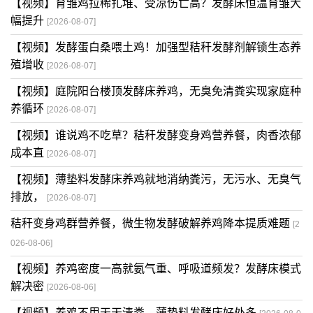
【视频】育雏鸡拉稀扎堆、受凉伤亡高？发酵床恒温育雏大
幅提升
[2026-08-07]
【视频】发酵蛋白桑喂土鸡！加强型秸秆发酵剂解锁生态养
殖增收
[2026-08-07]
【视频】庭院阳台楼顶发酵床养鸡，无臭免清粪实现家庭种
养循环
[2026-08-07]
【视频】谁说鸡不吃草？秸秆发酵变身鸡营养餐，肉香浓郁
成本直
[2026-08-07]
【视频】薄垫料发酵床养鸡就地消纳粪污，无污水、无臭气
排放，
[2026-08-07]
秸秆变身鸡群营养餐，微生物发酵破解养鸡降本提质难题
[2
026-08-06]
【视频】养鸡密度一高就氨气重、呼吸道频发？发酵床模式
解决密
[2026-08-06]
【视频】养鸡不用天天清粪，薄垫料发酵床好处多