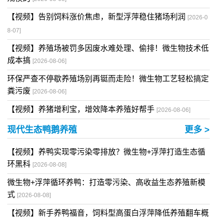
【视频】告别饲料涨价焦虑，新型浮萍稳住猪场利润
[2026-0
8-07]
【视频】养殖场被罚多因废水难处理、偷排！微生物技术低
成本搞
[2026-08-06]
环保严查不停歇养殖场别再铤而走险！微生物工艺轻松搞定
粪污废
[2026-08-06]
【视频】养猪增利宝，增效降本养殖好帮手
[2026-08-06]
现代生态鸭鹅养殖
更多 >
【视频】养鸭实现零污染零排放？微生物+浮萍打造生态循
环黑科
[2026-08-08]
微生物+浮萍循环养鸭：打造零污染、高收益生态养殖新模
式
[2026-08-08]
【视频】新手养鸭福音，饲料型高蛋白浮萍降低养殖翻车概