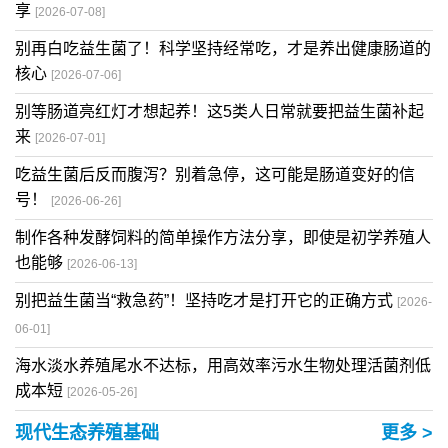
享
[2026-07-08]
别再白吃益生菌了！科学坚持经常吃，才是养出健康肠道的
核心
[2026-07-06]
别等肠道亮红灯才想起养！这5类人日常就要把益生菌补起
来
[2026-07-01]
吃益生菌后反而腹泻？别着急停，这可能是肠道变好的信
号！
[2026-06-26]
制作各种发酵饲料的简单操作方法分享，即使是初学养殖人
也能够
[2026-06-13]
别把益生菌当“救急药”！坚持吃才是打开它的正确方式
[2026-
06-01]
海水淡水养殖尾水不达标，用高效率污水生物处理活菌剂低
成本短
[2026-05-26]
现代生态养殖基础
更多 >