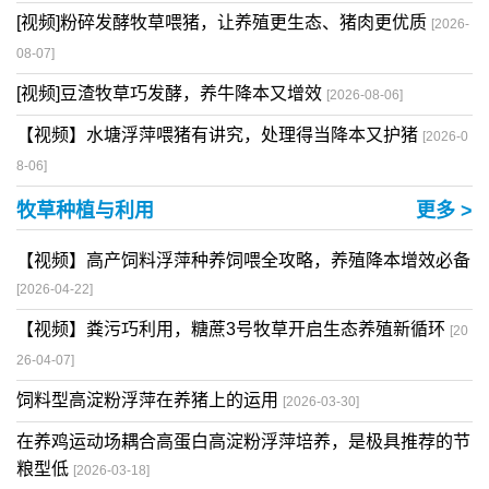
[视频]粉碎发酵牧草喂猪，让养殖更生态、猪肉更优质
[2026-
08-07]
[视频]豆渣牧草巧发酵，养牛降本又增效
[2026-08-06]
【视频】水塘浮萍喂猪有讲究，处理得当降本又护猪
[2026-0
8-06]
牧草种植与利用
更多 >
【视频】高产饲料浮萍种养饲喂全攻略，养殖降本增效必备
[2026-04-22]
【视频】粪污巧利用，糖蔗3号牧草开启生态养殖新循环
[20
26-04-07]
饲料型高淀粉浮萍在养猪上的运用
[2026-03-30]
在养鸡运动场耦合高蛋白高淀粉浮萍培养，是极具推荐的节
粮型低
[2026-03-18]