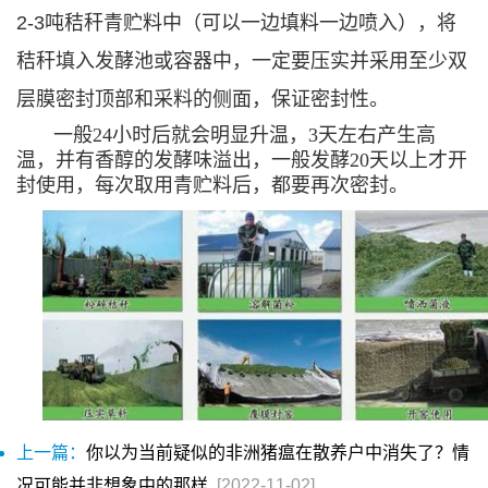
2-3吨秸秆青贮料中（可以一边填料一边喷入），将
秸秆填入发酵池或容器中，一定要压实并采用至少双
层膜密封顶部和采料的侧面，保证密封性。
一般24小时后就会明显升温，3天左右产生高
温，并有香醇的发酵味溢出，一般发酵20天以上才开
封使用，每次取用青贮料后，都要再次密封。
上一篇：
你以为当前疑似的非洲猪瘟在散养户中消失了？情
况可能并非想象中的那样
[2022-11-02]