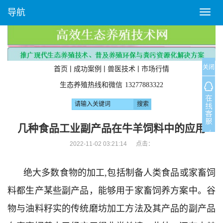
导航
T
o
g
g
l
关闭
e
|
|
|
首页
成功案例
兽医技术
市场行情
n
生态养殖热线和微信
13277883322
a
v
i
g
几种食品工业副产品在牛羊饲料中的应用
a
2022-11-02 03:21:14 点击：
t
i
o
绝大多数食物的加工,包括制备人类食品或家畜饲
n
料都生产某些副产品，能够用于家畜饲养方案中。谷
物与油料籽实的传统磨坊加工方法及其产品的副产品