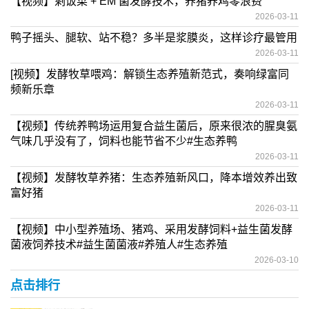
【视频】剩饭菜 + EM 菌发酵技术，养猪养鸡零浪费
2026-03-11
鸭子摇头、腿软、站不稳？多半是浆膜炎，这样诊疗最管用
2026-03-11
[视频】发酵牧草喂鸡：解锁生态养殖新范式，奏响绿富同
频新乐章
2026-03-11
【视频】传统养鸭场运用复合益生菌后，原来很浓的腥臭氨
气味几乎没有了，饲料也能节省不少#生态养鸭
2026-03-11
【视频】发酵牧草养猪：生态养殖新风口，降本增效养出致
富好猪
2026-03-11
【视频】中小型养殖场、猪鸡、采用发酵饲料+益生菌发酵
菌液饲养技术#益生菌菌液#养殖人#生态养殖
2026-03-10
点击排行