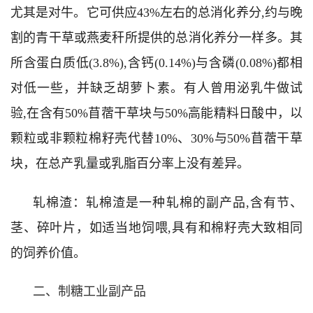
尤其是对牛。它可供应43%左右的总消化养分,约与晚
割的青干草或燕麦秆所提供的总消化养分一样多。其
所含蛋白质低(3.8%),含钙(0.14%)与含磷(0.08%)都相
对低一些，并缺乏胡萝卜素。有人曾用泌乳牛做试
验,在含有50%苜蓿干草块与50%高能精料日酸中，以
颗粒或非颗粒棉籽壳代替10%、30%与50%苜蓿干草
块，在总产乳量或乳脂百分率上没有差异。
轧棉渣：轧棉渣是一种轧棉的副产品,含有节、
茎、碎叶片，如适当地饲喂,具有和棉籽壳大致相同
的饲养价值。
二、制糖工业副产品