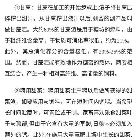
①甘蔗：甘蔗在加工的开始步骤上,滚子将甘蔗压
碎榨出甜汁。从甘蔗榨出液汁以后,剩留的副产品叫
做甘蔗渣。大约60%的甘蔗渣是用于糖坊的燃料。由
于粗纤维含量高，干物质可消化率很低，约为21%。
此外，其总消化养分的含量极低，有20%-25%的范
围。然而，甘蔗渣能有效地作为糖蜜的载体，两者相
互结合，产生一种相对高纤维、高能量的饲料。
②糖用甜菜：糖用甜菜生产糖以后做所获得的甜
菜渣，如要应用与饲料，可在短时间内饲喂。当希望
长时间贮藏时，可青贮或干制。家畜喜欢采食甜菜叶
子与顶部,但由于它含有大量的草酸,日粮内必须加入
额外的钙。此外,在施用大量氮肥土壤中生长的甜菜,