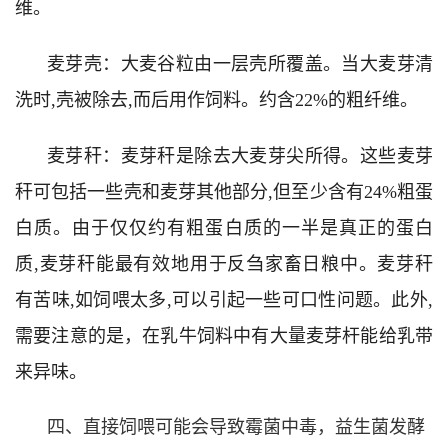
维。
麦芽壳：大麦谷粒由一层壳所覆盖。当大麦芽清
洗时,壳被除去,而后用作饲料。约含22%的粗纤维。
麦芽秆：麦芽秆是除去大麦芽尖所得。这些麦芽
秆可包括一些壳和麦芽其他部分,但至少含有24%粗蛋
白质。由于仅仅约有粗蛋白质的一半是真正的蛋白
质,麦芽秆能最有效地用于反刍家畜日粮中。麦芽秆
有苦味,如饲喂太多,可以引起一些可口性问题。此外,
需要注意的是，在乳牛饲料中有大量麦芽杆能给乳带
来异味。
四、直接饲喂可能会导致霉菌中毒，益生菌发酵