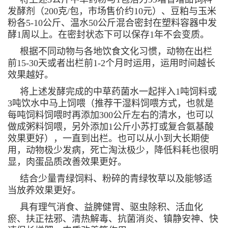
发酵剂（200克/包，市场售价约10元）、豆粕与玉米
粉各5-10公斤、温水50公斤混合密封在塑料容器中发
酵1周以上。在密封状态下可以保存1年不会变质。
根据不同动物与各地饮食文化习惯，动物在出栏
前15-30天或者出栏前1-2个月时运用，运用时间越长
效果越好。
将上述发酵完成的中草药菌水一起拌入1吨饲料或
3吨饮水中马上饲喂（推荐干湿料饲喂方式，也就是
每吨饲料饲喂时再添加300公斤左右的清水，也可以
做成粥料饲喂，另外添加1公斤小苏打或复合氨基酸
效果更好），一直到出栏。也可以从小到大长期使
用，动物极少发病，死亡淘汰极少，降低料耗也很明
显，肉蛋品质改善效果更好。
结合少量青绿饲料、粉碎的青绿牧草以及能够适
当放养效果更好。
具有理气消食、益脾健胃、驱虫除积、活血化
瘀、扶正祛邪、清热解毒、抗菌消炎、镇静安神、快