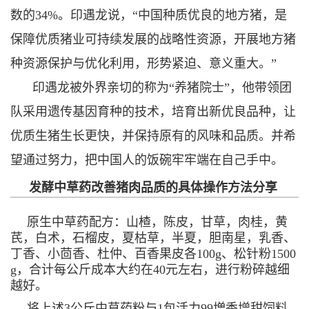
数的34%。印遇龙说，“中国种质优良的地方猪，是
保障优质猪业可持续发展的战略性资源，开展地方猪
种资源保护与优化利用，形势紧迫、意义重大。”
印遇龙被外界亲切的称为“养猪院士”，他带领团
队采用遗传基因育种的技术，培育出新优良品种，让
优质生猪生长更快，并保持原有的风味和品质。并希
望通过努力，把中国人的饭碗牢牢端在自己手中。
发酵中草药改善猪肉品质的具体操作方法分享
原生中草药配方：山楂，陈皮，甘草，肉桂，黄
芪，白术，石榴皮，夏枯草，半夏，胆南星，乳香、
丁香、小茴香、杜仲、百香果皮各100g、松针粉1500
g，合计每公斤成本大约在40元左右，进行粉碎越细
越好。
将上述3公斤中草药粉与1包活力99増香增甜饲料