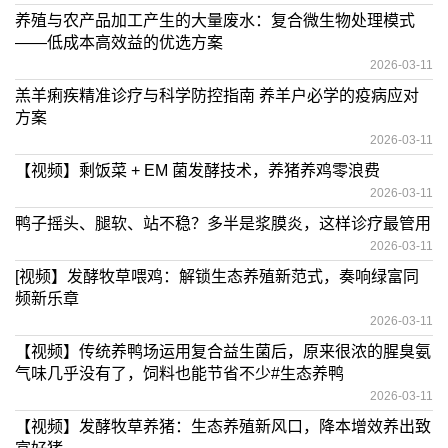
养殖与农产品加工产生的大量废水：复合微生物处理模式
——低成本高效益的优选方案
2026-03-11
羔羊痢疾精准诊疗与科学防控指南 养羊户必学的疫病应对
方案
2026-03-11
【视频】剩饭菜 + EM 菌发酵技术，养猪养鸡零浪费
2026-03-11
鸭子摇头、腿软、站不稳？多半是浆膜炎，这样诊疗最管用
2026-03-11
[视频】发酵牧草喂鸡：解锁生态养殖新范式，奏响绿富同
频新乐章
2026-03-11
【视频】传统养鸭场运用复合益生菌后，原来很浓的腥臭氨
气味几乎没有了，饲料也能节省不少#生态养鸭
2026-03-11
【视频】发酵牧草养猪：生态养殖新风口，降本增效养出致