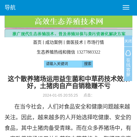
导航
T
o
g
g
l
关闭
e
|
|
|
首页
成功案例
兽医技术
市场行情
n
生态养殖热线和微信
13277883322
a
v
i
g
这个散养猪场运用益生菌和中草药技术效果
a
好，土猪肉自产自销稳赚不亏
t
i
2024-01-05 20:55:25 点击：
o
在当今社会，人们对食品安全和健康问题越来越
n
关注。因此，越来越多的人开始选择吃健康、安全的
食品，其中土猪肉备受青睐。而在众多养猪场中，有