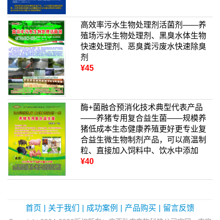
高效率污水生物处理剂活菌剂——养
殖场污水生物处理剂、黑臭水体生物
快速处理剂、恶臭粪污废水快速除臭
剂
¥45
酶+菌融合预消化技术典型代表产品
——养猪专用复合益生菌——规模养
猪低成本生态健康养殖更好更专业复
合益生微生物制剂产品，可以高温制
粒、直接加入饲料中、饮水中添加
¥40
首页
|
关于我们
|
成功案例
|
产品购买
|
留言反馈