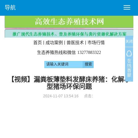
导航
T
o
g
g
l
关闭
e
|
|
|
首页
成功案例
兽医技术
市场行情
n
生态养殖热线和微信
13277883322
a
v
i
g
【视频】漏粪板薄垫料发酵床养猪：化解小
a
型猪场环保问题
t
i
2024-11-07 13:54:16 点击：
o
n